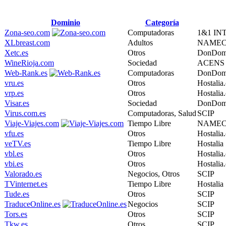
Dominio
Categoría
Zona-seo.com
Computadoras
1&1 IN
XLbreast.com
Adultos
NAMECH
Xetc.es
Otros
DonDom
WineRioja.com
Sociedad
ACENS 
Web-Rank.es
Computadoras
DonDom
vru.es
Otros
Hostalia
vrp.es
Otros
Hostalia
Visar.es
Sociedad
DonDom
Virus.com.es
Computadoras, Salud
SCIP
Viaje-Viajes.com
Tiempo Libre
NAMECH
vfu.es
Otros
Hostalia
veTV.es
Tiempo Libre
Hostalia
vbl.es
Otros
Hostalia
vbi.es
Otros
Hostalia
Valorado.es
Negocios, Otros
SCIP
TVinternet.es
Tiempo Libre
Hostalia
Tude.es
Otros
SCIP
TraduceOnline.es
Negocios
SCIP
Tors.es
Otros
SCIP
Tkw.es
Otros
SCIP