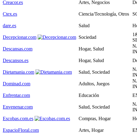
Creacor.es
Artes, Negocios
D
Ctex.es
Ciencia/Tecnología, Otros
S
dare.es
Salud
Ho
1
Decepcionar.com
Sociedad
S
N
Descansas.com
Hogar, Salud
I
Descansos.es
Hogar, Salud
D
N
Dietamania.com
Salud, Sociedad
I
N
Dominad.com
Adultos, Juegos
I
Enfrentar.com
Educación
E
N
Envenenar.com
Salud, Sociedad
I
Escobas.com.es
Compras, Hogar
Ho
EspacioFloral.com
Artes, Hogar
E