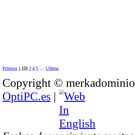
Primera
1
[2]
3
4
5
…
Ultima
Copyright © merkadominio.
OptiPC.es
|