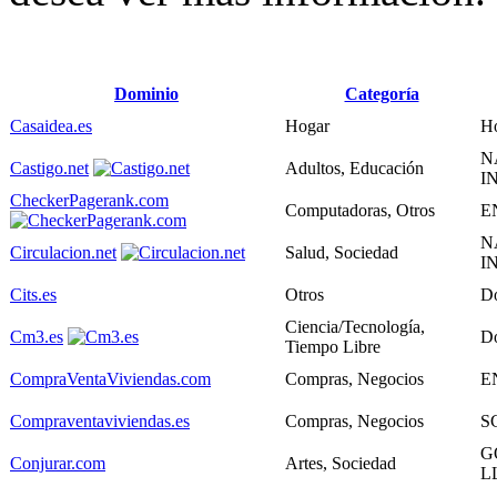
Dominio
Categoría
Casaidea.es
Hogar
Ho
N
Castigo.net
Adultos, Educación
I
CheckerPagerank.com
Computadoras, Otros
E
N
Circulacion.net
Salud, Sociedad
I
Cits.es
Otros
D
Ciencia/Tecnología,
Cm3.es
D
Tiempo Libre
CompraVentaViviendas.com
Compras, Negocios
E
Compraventaviviendas.es
Compras, Negocios
S
G
Conjurar.com
Artes, Sociedad
L