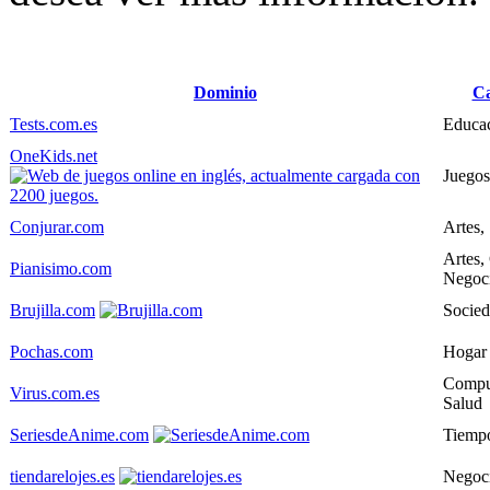
Dominio
Ca
Tests.com.es
Educac
OneKids.net
Juegos
Conjurar.com
Artes,
Artes,
Pianisimo.com
Negoc
Brujilla.com
Socie
Pochas.com
Hogar
Compu
Virus.com.es
Salud
SeriesdeAnime.com
Tiempo
tiendarelojes.es
Negoc