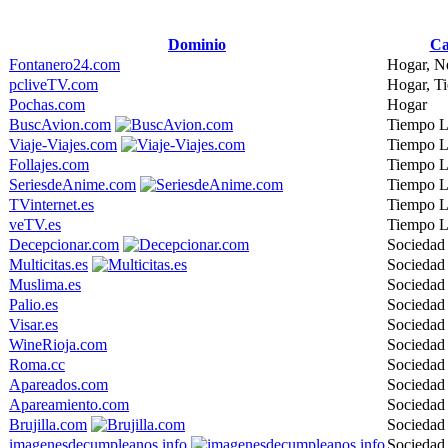
Dominio
Ca
Fontanero24.com
Hogar, N
pcliveTV.com
Hogar, T
Pochas.com
Hogar
BuscAvion.com
Tiempo L
Viaje-Viajes.com
Tiempo L
Follajes.com
Tiempo L
SeriesdeAnime.com
Tiempo L
TVinternet.es
Tiempo L
veTV.es
Tiempo L
Decepcionar.com
Sociedad
Multicitas.es
Sociedad
Muslima.es
Sociedad
Palio.es
Sociedad
Visar.es
Sociedad
WineRioja.com
Sociedad
Roma.cc
Sociedad
Apareados.com
Sociedad
Apareamiento.com
Sociedad
Brujilla.com
Sociedad
imagenesdecumpleanos.info
Sociedad