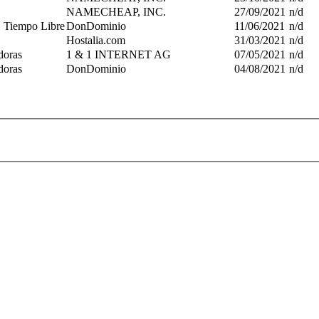
NAMECHEAP, INC.
27/09/2021
n/d
, Tiempo Libre
DonDominio
11/06/2021
n/d
Hostalia.com
31/03/2021
n/d
doras
1 & 1 INTERNET AG
07/05/2021
n/d
doras
DonDominio
04/08/2021
n/d