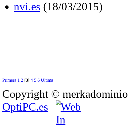
nvi.es
(18/03/2015)
Primera
1
2
[3]
4
5
6
Ultima
Copyright © merkadominio.
OptiPC.es
|