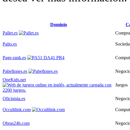
Dominio
Ca
Pallet.es
Compras
Palio.es
Socieda
Page-rank.es
Comput
Pabellones.es
Negoci
OneKids.net
Juegos
Oficinista.es
Negoci
Occultlink.com
Comput
Obras24h.com
Negoci