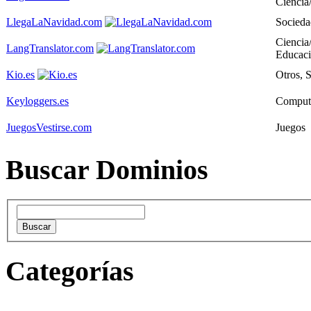
Ciencia
LlegaLaNavidad.com
Socieda
Ciencia
LangTranslator.com
Educac
Kio.es
Otros, 
Keyloggers.es
Computa
JuegosVestirse.com
Juegos
Buscar Dominios
Categorías