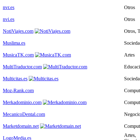
nvr.es
Otros
nvi.es
Otros
NotiViajes.com
Otros, 
Muslima.es
Socieda
MusicaTK.com
Artes
MultiTraductor.com
Educaci
Multicitas.es
Socieda
Moz-Rank.com
Comput
Merkadominio.com
Comput
MecanicoDental.com
Negoci
Marketdomain.net
Comput
Artes,
LogoMedia.es