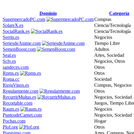
Dominio
Categoría
SupermercadoPC.com
Compras
SolareX.es
Ciencia/Tecnología
SocialRank.es
Ciencia/Tecnología
Serrin.es
Negocios
SeriesdeAnime.com
Tiempo Libre
SemenBoost.com
Adultos
Seal.es
Artes, Sociedad
Sclv.es
Negocios, Otros
sandeces.com
Otros
Rpms.es
Otros
Roma.cc
Sociedad
RiojaVinos.es
Compras, Negocios
Regularmente.com
Otros
RecurrirMultas.es
Negocios, Sociedad
Recortable.com
Juegos, Tiempo Libr
Raum.es
Negocios
PuntosdeCarnet.com
Negocios, Sociedad
Pochas.com
Hogar
Plof.org
Otros
Pianisimo.com
Artes, Compras, Neg